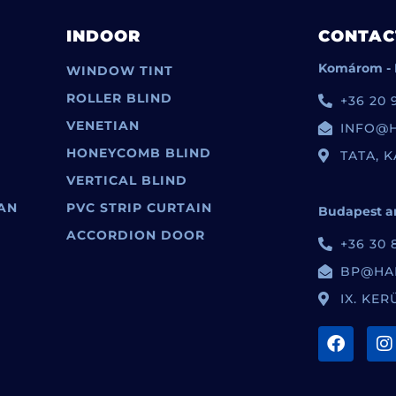
INDOOR
CONTAC
Komárom - 
WINDOW TINT
ROLLER BLIND
+36 20 
VENETIAN
INFO@
HONEYCOMB BLIND
TATA, K
VERTICAL BLIND
AN
PVC STRIP CURTAIN
Budapest an
ACCORDION DOOR
+36 30 
BP@HA
IX. KER