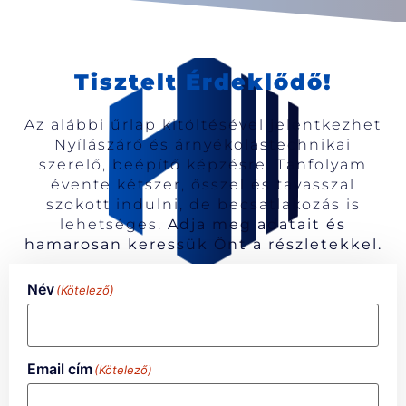
Tisztelt Érdeklődő!
Az alábbi űrlap kitöltésével jelentkezhet
Nyílászáró és árnyékolástechnikai
szerelő, beépítő képzésre. Tanfolyam
évente kétszer, ősszel és tavasszal
szokott indulni, de becsatlakozás is
lehetséges.
Adja meg adatait és
hamarosan keressük Önt a részletekkel.
Név
(Kötelező)
Email cím
(Kötelező)