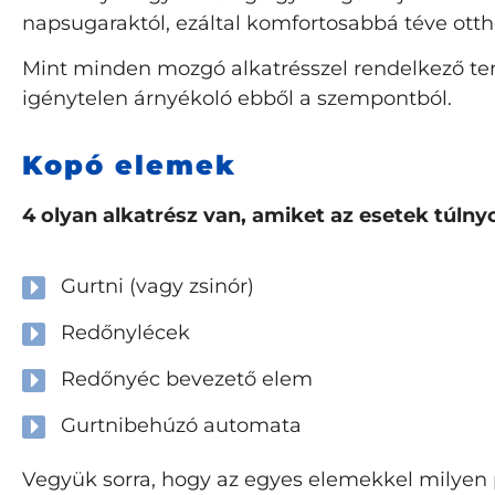
napsugaraktól, ezáltal komfortosabbá téve otth
Mint minden mozgó alkatrésszel rendelkező te
igénytelen árnyékoló ebből a szempontból.
Kopó elemek
4 olyan alkatrész van, amiket az esetek túln
Gurtni (vagy zsinór)
Redőnylécek
Redőnyéc bevezető elem
Gurtnibehúzó automata
Vegyük sorra, hogy az egyes elemekkel milyen 