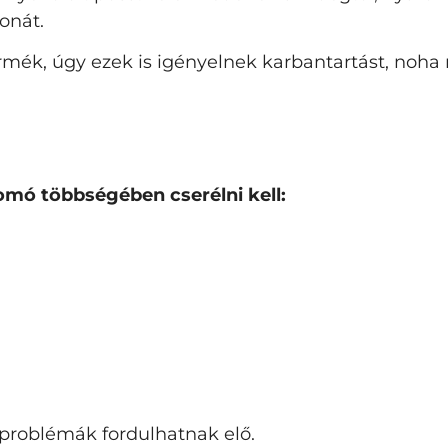
onát.
rmék, úgy ezek is igényelnek karbantartást, noh
yomó többségében cserélni kell:
problémák fordulhatnak elő.