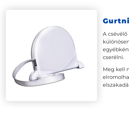
Gurtn
A csévélő
különösen
egyébként
cserélni.
Meg kell 
elromolha
elszakadás