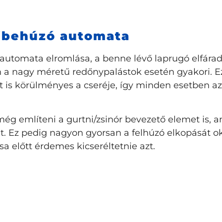
ibehúzó automata
 automata elromlása, a benne lévő laprugó elfára
 a nagy méretű redőnypalástok esetén gyakori. E
 is körülményes a cseréje, így minden esetben a
még említeni a gurtni/zsinór bevezető elemet is, 
t. Ez pedig nagyon gyorsan a felhúzó elkopását ok
a előtt érdemes kicseréltetnie azt.