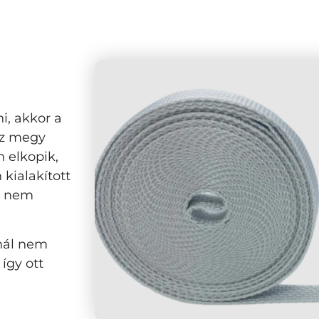
i, akkor a
 ez megy
 elkopik,
kialakított
lő nem
nál nem
 így ott