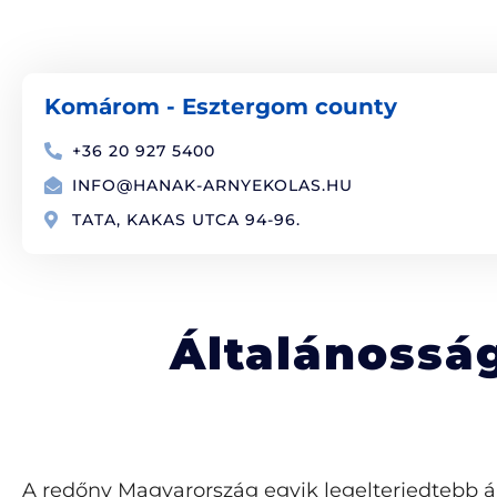
Komárom - Esztergom county
+36 20 927 5400
INFO@HANAK-ARNYEKOLAS.HU
TATA, KAKAS UTCA 94-96.
Általánosság
A redőny Magyarország egyik legelterjedtebb ár