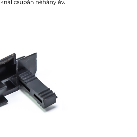
baknál csupán néhány év.