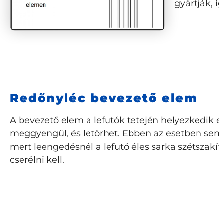
gyártják, 
Redőnyléc bevezető elem
A bevezető elem a lefutók tetején helyezkedik 
meggyengül, és letörhet. Ebben az esetben se
mert leengedésnél a lefutó éles sarka szétszak
cserélni kell.