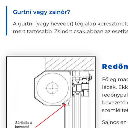
Gurtni vagy zsinór?
A gurtni (vagy heveder) téglalap keresztmetsz
mert tartósabb. Zsinórt csak abban az esetb
Redőn
Főleg mag
lécek. Ekk
redőnypalá
bevezető 
szemlélte
Sajnos ez