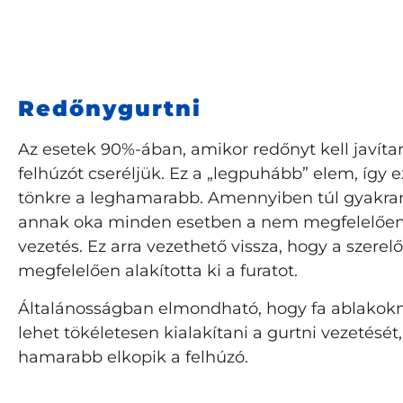
Redőnygurtni
Az esetek 90%-ában, amikor redőnyt kell javítan
felhúzót cseréljük. Ez a „legpuhább” elem, így
tönkre a leghamarabb. Amennyiben túl gyakran
annak oka minden esetben a nem megfelelően 
vezetés. Ez arra vezethető vissza, hogy a szere
megfelelően alakította ki a furatot.
Általánosságban elmondható, hogy fa ablakok
lehet tökéletesen kialakítani a gurtni vezetését,
hamarabb elkopik a felhúzó.