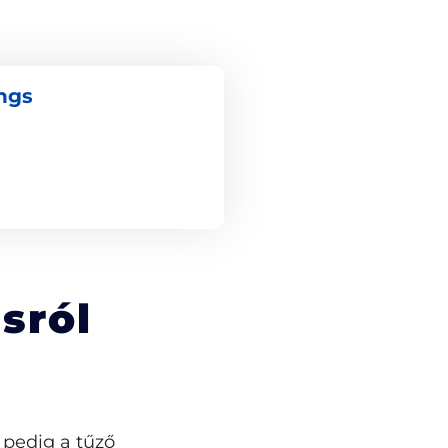
ngs
sról
 pedig a tűző