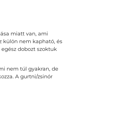
dása miatt van, ami
z külön nem kapható, és
z egész dobozt szoktuk
ami nem túl gyakran, de
ozza. A gurtni/zsinór