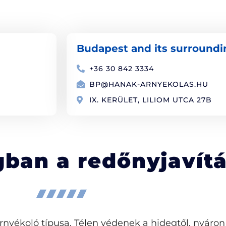
Budapest and its surroundi
+36 30 842 3334
BP@HANAK-ARNYEKOLAS.HU
IX. KERÜLET, LILIOM UTCA 27B
ban a redőnyjavítá
nyékoló típusa. Télen védenek a hidegtől, nyáron