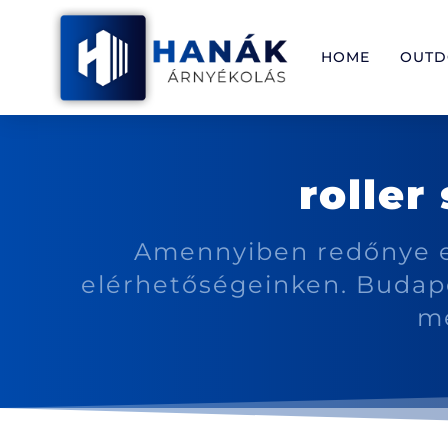
HOME
OUT
roller
Amennyiben redőnye e
elérhetőségeinken. Budap
m