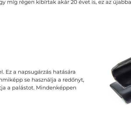
így míg régen kibírtak akár 20 évet is, ez az újab
el. Ez a napsugárzás hatására
mmiképp se használja a redőnyt,
ítja a palástot. Mindenképpen