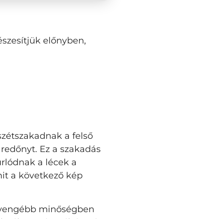
észesítjük előnyben,
zétszakadnak a felső
 redőnyt. Ez a szakadás
úrlódnak a lécek a
it a következő kép
 gyengébb minőségben