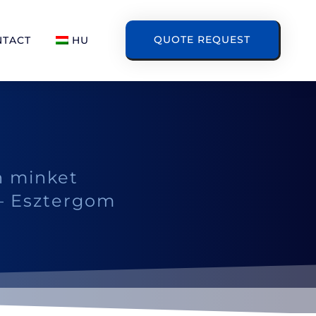
QUOTE REQUEST
NTACT
HU
n minket
– Esztergom