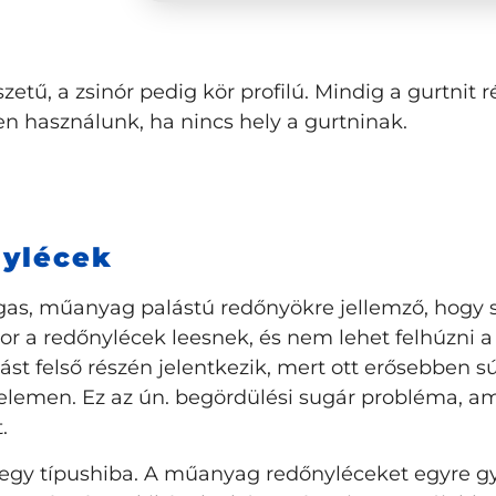
etű, a zsinór pedig kör profilú. Mindig a gurtnit r
en használunk, ha nincs hely a gurtninak.
ylécek
as, műanyag palástú redőnyökre jellemző, hogy s
or a redőnylécek leesnek, és nem lehet felhúzni a
st felső részén jelentkezik, mert ott erősebben s
elemen. Ez az ún. begördülési sugár probléma, am
t.
 egy típushiba. A műanyag redőnyléceket egyre