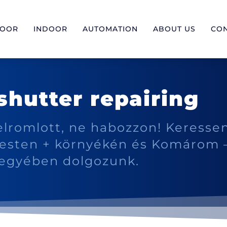
DOOR
INDOOR
AUTOMATION
ABOUT US
CO
 shutter repairing
lromlott, ne habozzon! Keresse
esten + környékén és Komárom 
egyében dolgozunk.