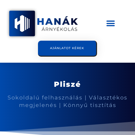
AJÁNLATOT KÉREK
Pliszé
Sokoldalú felhasználás | Választékos
megjelenés | Könnyű tisztítás