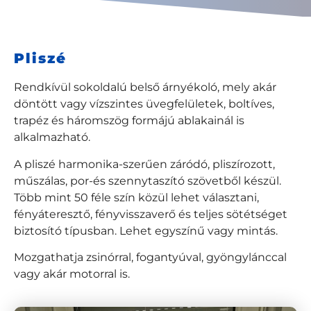
Pliszé
Rendkívül sokoldalú belső árnyékoló, mely akár
döntött vagy vízszintes üvegfelületek, boltíves,
trapéz és háromszög formájú ablakainál is
alkalmazható.
A pliszé harmonika-szerűen záródó, pliszírozott,
műszálas, por-és szennytaszító szövetből készül.
Több mint 50 féle szín közül lehet választani,
fényáteresztő, fényvisszaverő és teljes sötétséget
biztosító típusban. Lehet egyszínű vagy mintás.
Mozgathatja zsinórral, fogantyúval, gyöngylánccal
vagy akár motorral is.