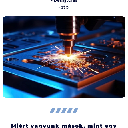
- besajtolás
- stb.
Miért vagyunk mások, mint egy