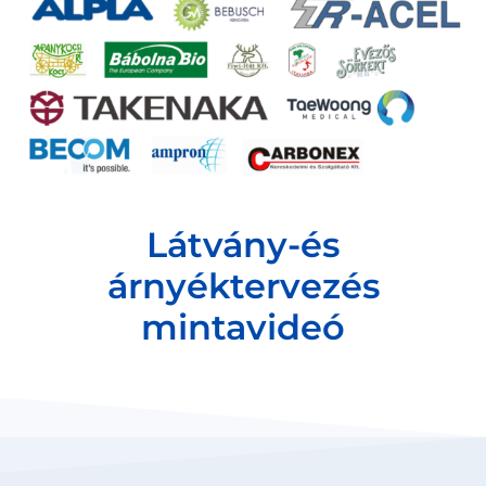
Látvány-és
árnyéktervezés
mintavideó