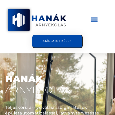
AJÁNLATOT KÉREK
HANÁK
ÁRNYÉKOLÁS
Teljeskörű árnyékolási szolgáltatások
épületautomatizálással, látványtervezéssel,