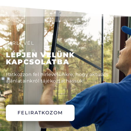
HÍRLEVÉL
LÉPJEN VELÜNK
KAPCSOLATBA
Iratkozzon fel hírlevelünkre, hogy aktuális
ajánlatainkról tájékoztathassuk!
FELIRATKOZOM