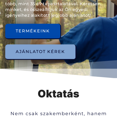
több, mint 35 év tapasztalatával. Keressen
minket, és összeállítjuk az Ön egyedi
igényeihez alakított legjobb ajánlatot!
TERMÉKEINK
AJÁNLATOT KÉREK
Oktatás
Nem csak szakemberként, hanem