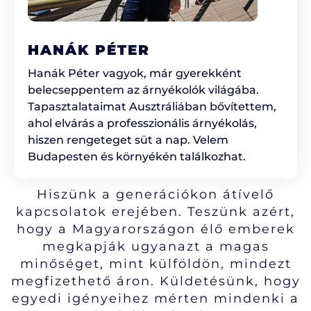
HANÁK PÉTER
Hanák Péter vagyok, már gyerekként
belecseppentem az árnyékolók világába.
Tapasztalataimat Ausztráliában bővítettem,
ahol elvárás a professzionális árnyékolás,
hiszen rengeteget süt a nap. Velem
Budapesten és környékén találkozhat.
Hiszünk a generációkon átívelő
kapcsolatok erejében. Teszünk azért,
hogy a Magyarországon élő emberek
megkapják ugyanazt a magas
minőséget, mint külföldön, mindezt
megfizethető áron. Küldetésünk, hogy
egyedi igényeihez mérten mindenki a