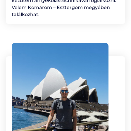
kezdtem árnyékolástechnikával foglalkozni.
Velem Komárom – Esztergom megyében
találkozhat.