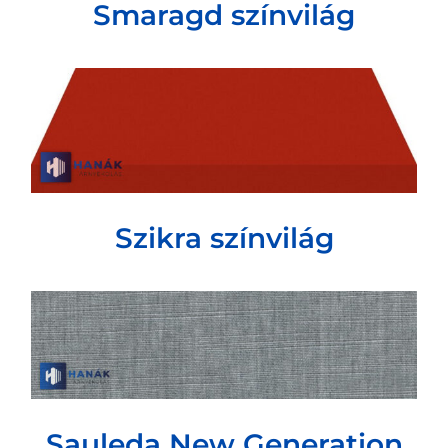
Smaragd színvilág
Szikra színvilág
Sauleda New Generation