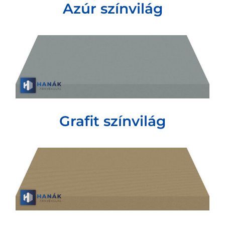
Azúr színvilág
Grafit színvilág